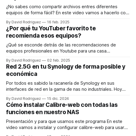
¿No sabes como compartir archivos entres diferentes
equipos de forma fácil? En este video vamos a hacerlo con
Syncthing Vamos instalar Sycnthing por docker en nuestro
By David Rodriguez
16 feb. 2025
nas, aunque el funcionamiento es muy similar en cualquier
¿Por qué tu YouTuber favorito te
plataforma, excepto en iOS que no existe syncthing, es
recomienda esos equipos?
decir, funciona en Nas, por docker,
¿Qué se esconde detrás de las recomendaciones de
equipos profesionales en Youtube para una casa
doméstica? En este video vamos a ver los costes reales de
By David Rodriguez
02 feb. 2025
equipos que sustituyen a un router de operadora. ¿Cómo
Red 2.5G en tu Synology de forma posible y
funciona un equipo de operadora? Normalmente llevan ONT
económica
integrada. La ONT es como el traductor
Por todos es sabido la racanería de Synology en sus
interfaces de red en la gama de nas no industriales. Hoy
vamos a poner nuestro nas compatible con una red de
By David Rodriguez
15 dic. 2024
2,5G. En mi casa tengo un switch Qnap de 2,5G del que
Cómo instalar Calibre-web con todas las
están conectados el Mac mini
funciones en nuestro NAS
Presentación y para que usamos este programa En este
video vamos a instalar y configurar calibre-web para usar
todas sus funciones. Todos usamos calibre para tener