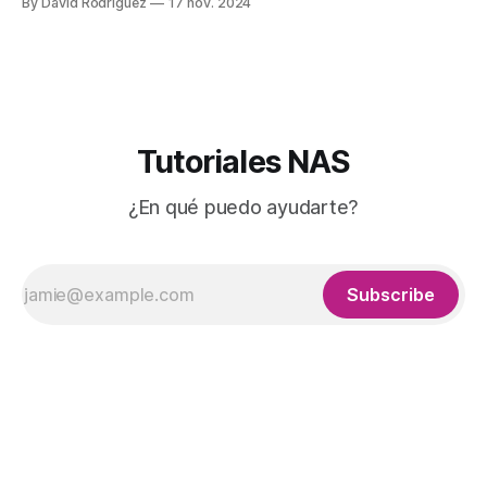
By David Rodriguez
17 nov. 2024
nuestra biblioteca y convertir libros. ¿Sabés que todo eso lo
puedes hacer desde docker en tu NAS? Vamos a configurar
este contenedor para
Tutoriales NAS
¿En qué puedo ayudarte?
Subscribe