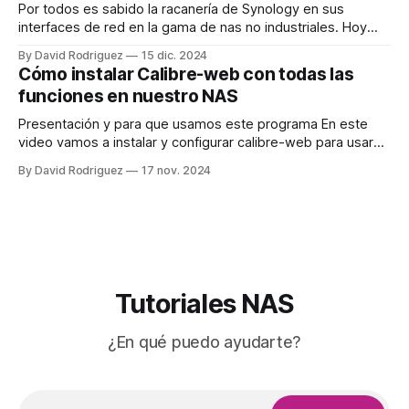
Por todos es sabido la racanería de Synology en sus
interfaces de red en la gama de nas no industriales. Hoy
vamos a poner nuestro nas compatible con una red de
By David Rodriguez
15 dic. 2024
2,5G. En mi casa tengo un switch Qnap de 2,5G del que
Cómo instalar Calibre-web con todas las
están conectados el Mac mini
funciones en nuestro NAS
Presentación y para que usamos este programa En este
video vamos a instalar y configurar calibre-web para usar
todas sus funciones. Todos usamos calibre para tener
By David Rodriguez
17 nov. 2024
nuestra biblioteca y convertir libros. ¿Sabés que todo eso lo
puedes hacer desde docker en tu NAS? Vamos a configurar
este contenedor para
Tutoriales NAS
¿En qué puedo ayudarte?