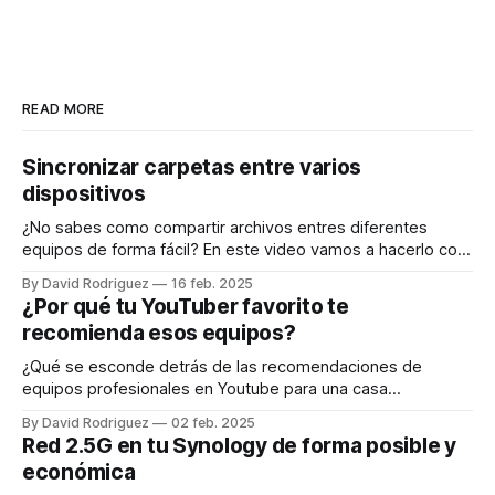
READ MORE
Sincronizar carpetas entre varios
dispositivos
¿No sabes como compartir archivos entres diferentes
equipos de forma fácil? En este video vamos a hacerlo con
Syncthing Vamos instalar Sycnthing por docker en nuestro
By David Rodriguez
16 feb. 2025
nas, aunque el funcionamiento es muy similar en cualquier
¿Por qué tu YouTuber favorito te
plataforma, excepto en iOS que no existe syncthing, es
recomienda esos equipos?
decir, funciona en Nas, por docker,
¿Qué se esconde detrás de las recomendaciones de
equipos profesionales en Youtube para una casa
doméstica? En este video vamos a ver los costes reales de
By David Rodriguez
02 feb. 2025
equipos que sustituyen a un router de operadora. ¿Cómo
Red 2.5G en tu Synology de forma posible y
funciona un equipo de operadora? Normalmente llevan ONT
económica
integrada. La ONT es como el traductor