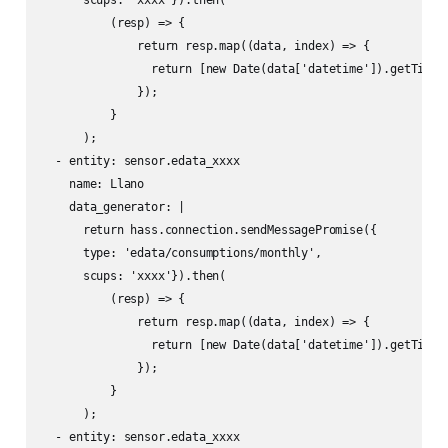
      scups: 'xxxx'}).then(

          (resp) => {

              return resp.map((data, index) => {

                return [new Date(data['datetime']).getTime()
              });

          }

      );

  - entity: sensor.edata_xxxx

    name: Llano

    data_generator: |

      return hass.connection.sendMessagePromise({

      type: 'edata/consumptions/monthly',

      scups: 'xxxx'}).then(

          (resp) => {

              return resp.map((data, index) => {

                return [new Date(data['datetime']).getTime()
              });

          }

      );

  - entity: sensor.edata_xxxx
