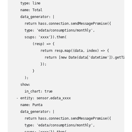
    type: line

    name: Total

    data_generator: |

      return hass.connection.sendMessagePromise({

      type: 'edata/consumptions/monthly',

      scups: 'xxxx'}).then(

          (resp) => {

              return resp.map((data, index) => {

                return [new Date(data['datetime']).getTime()
              });

          }

      );

    show:

      in_chart: true

  - entity: sensor.edata_xxxx

    name: Punta

    data_generator: |

      return hass.connection.sendMessagePromise({

      type: 'edata/consumptions/monthly',
