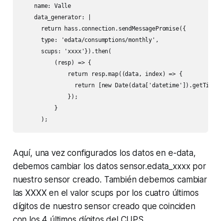
    name: Valle

    data_generator: |

      return hass.connection.sendMessagePromise({

      type: 'edata/consumptions/monthly',

      scups: 'xxxx'}).then(

          (resp) => {

              return resp.map((data, index) => {

                return [new Date(data['datetime']).getTime()
              });

          }

      );
Aquí, una vez configurados los datos en e-data,
debemos cambiar los datos sensor.edata_xxxx por
nuestro sensor creado. También debemos cambiar
las XXXX en el valor scups por los cuatro últimos
dígitos de nuestro sensor creado que coinciden
con los 4 últimos dígitos del CUPS.