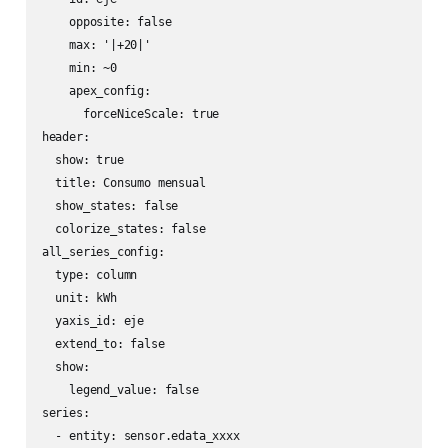
    opposite: false

    max: '|+20|'

    min: ~0

    apex_config:

      forceNiceScale: true

header:

  show: true

  title: Consumo mensual

  show_states: false

  colorize_states: false

all_series_config:

  type: column

  unit: kWh

  yaxis_id: eje

  extend_to: false

  show:

    legend_value: false

series:

  - entity: sensor.edata_xxxx
