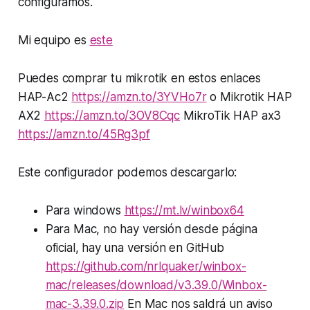
configuramos.
Mi equipo es
este
Puedes comprar tu mikrotik en estos enlaces
HAP-Ac2
https://amzn.to/3YVHo7r
o Mikrotik HAP
AX2
https://amzn.to/3OV8Cqc
MikroTik HAP ax3
https://amzn.to/45Rg3pf
Este configurador podemos descargarlo:
Para windows
https://mt.lv/winbox64
Para Mac, no hay versión desde página
oficial, hay una versión en GitHub
https://github.com/nrlquaker/winbox-
mac/releases/download/v3.39.0/Winbox-
mac-3.39.0.zip
En Mac nos saldrá un aviso