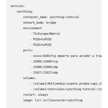
services:

    syncthing:

        container_name: syncthing-tutorial

        network_mode: bridge

        environment:

            - TZ=Europe/Madrid

            - PUID=tuPUID

            - PGID=tuPGID

        ports:

            - xxxxx:8384/tcp #puerto para acceder a través 
            - 22000:22000/tcp

            - 22000:22000/udp

            - 21027:21027/udp

        volumes:

            - /volume1/Multimedia/carpeta-prueba-capi:/data
            - /volume1/tutoriales/syncthing-tutorial:/confi
        restart: always

        image: lscr.io/linuxserver/syncthing
