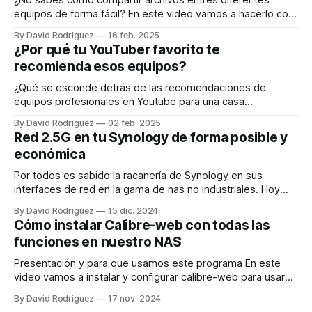
¿No sabes como compartir archivos entres diferentes
equipos de forma fácil? En este video vamos a hacerlo con
Syncthing Vamos instalar Sycnthing por docker en nuestro
By David Rodriguez
16 feb. 2025
nas, aunque el funcionamiento es muy similar en cualquier
¿Por qué tu YouTuber favorito te
plataforma, excepto en iOS que no existe syncthing, es
recomienda esos equipos?
decir, funciona en Nas, por docker,
¿Qué se esconde detrás de las recomendaciones de
equipos profesionales en Youtube para una casa
doméstica? En este video vamos a ver los costes reales de
By David Rodriguez
02 feb. 2025
equipos que sustituyen a un router de operadora. ¿Cómo
Red 2.5G en tu Synology de forma posible y
funciona un equipo de operadora? Normalmente llevan ONT
económica
integrada. La ONT es como el traductor
Por todos es sabido la racanería de Synology en sus
interfaces de red en la gama de nas no industriales. Hoy
vamos a poner nuestro nas compatible con una red de
By David Rodriguez
15 dic. 2024
2,5G. En mi casa tengo un switch Qnap de 2,5G del que
Cómo instalar Calibre-web con todas las
están conectados el Mac mini
funciones en nuestro NAS
Presentación y para que usamos este programa En este
video vamos a instalar y configurar calibre-web para usar
todas sus funciones. Todos usamos calibre para tener
By David Rodriguez
17 nov. 2024
nuestra biblioteca y convertir libros. ¿Sabés que todo eso lo