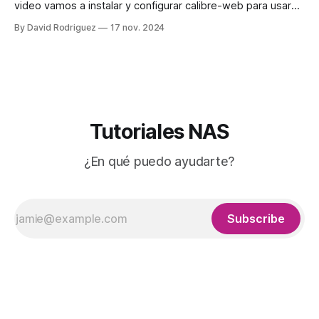
video vamos a instalar y configurar calibre-web para usar
todas sus funciones. Todos usamos calibre para tener
By David Rodriguez
17 nov. 2024
nuestra biblioteca y convertir libros. ¿Sabés que todo eso lo
puedes hacer desde docker en tu NAS? Vamos a configurar
este contenedor para
Tutoriales NAS
¿En qué puedo ayudarte?
Subscribe