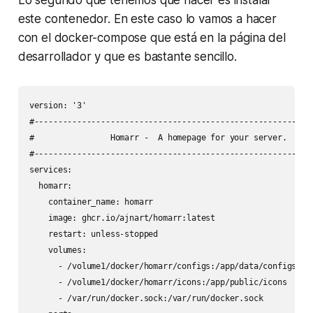
Lo segundo que tenemos que hacer es instalar
este contenedor. En este caso lo vamos a hacer
con el docker-compose que está en la página del
desarrollador y que es bastante sencillo.
version: '3'

#-----------------------------------------------------------
#                Homarr -  A homepage for your server.      
#-----------------------------------------------------------
services:

  homarr:

    container_name: homarr

    image: ghcr.io/ajnart/homarr:latest

    restart: unless-stopped

    volumes:

      - /volume1/docker/homarr/configs:/app/data/configs

      - /volume1/docker/homarr/icons:/app/public/icons

      - /var/run/docker.sock:/var/run/docker.sock
