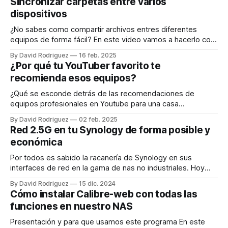
Sincronizar carpetas entre varios
dispositivos
¿No sabes como compartir archivos entres diferentes
equipos de forma fácil? En este video vamos a hacerlo con
Syncthing Vamos instalar Sycnthing por docker en nuestro
By David Rodriguez
16 feb. 2025
nas, aunque el funcionamiento es muy similar en cualquier
¿Por qué tu YouTuber favorito te
plataforma, excepto en iOS que no existe syncthing, es
recomienda esos equipos?
decir, funciona en Nas, por docker,
¿Qué se esconde detrás de las recomendaciones de
equipos profesionales en Youtube para una casa
doméstica? En este video vamos a ver los costes reales de
By David Rodriguez
02 feb. 2025
equipos que sustituyen a un router de operadora. ¿Cómo
Red 2.5G en tu Synology de forma posible y
funciona un equipo de operadora? Normalmente llevan ONT
económica
integrada. La ONT es como el traductor
Por todos es sabido la racanería de Synology en sus
interfaces de red en la gama de nas no industriales. Hoy
vamos a poner nuestro nas compatible con una red de
By David Rodriguez
15 dic. 2024
2,5G. En mi casa tengo un switch Qnap de 2,5G del que
Cómo instalar Calibre-web con todas las
están conectados el Mac mini
funciones en nuestro NAS
Presentación y para que usamos este programa En este