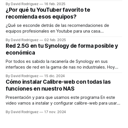
Syncthing Vamos instalar Sycnthing por docker en nuestro
By David Rodriguez
16 feb. 2025
nas, aunque el funcionamiento es muy similar en cualquier
¿Por qué tu YouTuber favorito te
plataforma, excepto en iOS que no existe syncthing, es
recomienda esos equipos?
decir, funciona en Nas, por docker,
¿Qué se esconde detrás de las recomendaciones de
equipos profesionales en Youtube para una casa
doméstica? En este video vamos a ver los costes reales de
By David Rodriguez
02 feb. 2025
equipos que sustituyen a un router de operadora. ¿Cómo
Red 2.5G en tu Synology de forma posible y
funciona un equipo de operadora? Normalmente llevan ONT
económica
integrada. La ONT es como el traductor
Por todos es sabido la racanería de Synology en sus
interfaces de red en la gama de nas no industriales. Hoy
vamos a poner nuestro nas compatible con una red de
By David Rodriguez
15 dic. 2024
2,5G. En mi casa tengo un switch Qnap de 2,5G del que
Cómo instalar Calibre-web con todas las
están conectados el Mac mini
funciones en nuestro NAS
Presentación y para que usamos este programa En este
video vamos a instalar y configurar calibre-web para usar
todas sus funciones. Todos usamos calibre para tener
By David Rodriguez
17 nov. 2024
nuestra biblioteca y convertir libros. ¿Sabés que todo eso lo
puedes hacer desde docker en tu NAS? Vamos a configurar
este contenedor para