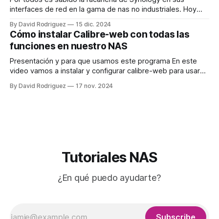
interfaces de red en la gama de nas no industriales. Hoy
vamos a poner nuestro nas compatible con una red de
By David Rodriguez
15 dic. 2024
2,5G. En mi casa tengo un switch Qnap de 2,5G del que
Cómo instalar Calibre-web con todas las
están conectados el Mac mini
funciones en nuestro NAS
Presentación y para que usamos este programa En este
video vamos a instalar y configurar calibre-web para usar
todas sus funciones. Todos usamos calibre para tener
By David Rodriguez
17 nov. 2024
nuestra biblioteca y convertir libros. ¿Sabés que todo eso lo
puedes hacer desde docker en tu NAS? Vamos a configurar
este contenedor para
Tutoriales NAS
¿En qué puedo ayudarte?
Subscribe