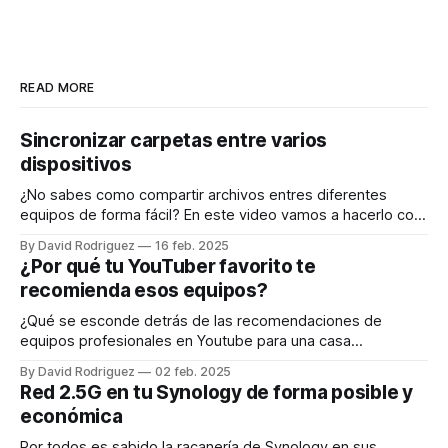
READ MORE
Sincronizar carpetas entre varios
dispositivos
¿No sabes como compartir archivos entres diferentes
equipos de forma fácil? En este video vamos a hacerlo con
Syncthing Vamos instalar Sycnthing por docker en nuestro
By David Rodriguez
16 feb. 2025
nas, aunque el funcionamiento es muy similar en cualquier
¿Por qué tu YouTuber favorito te
plataforma, excepto en iOS que no existe syncthing, es
recomienda esos equipos?
decir, funciona en Nas, por docker,
¿Qué se esconde detrás de las recomendaciones de
equipos profesionales en Youtube para una casa
doméstica? En este video vamos a ver los costes reales de
By David Rodriguez
02 feb. 2025
equipos que sustituyen a un router de operadora. ¿Cómo
Red 2.5G en tu Synology de forma posible y
funciona un equipo de operadora? Normalmente llevan ONT
económica
integrada. La ONT es como el traductor
Por todos es sabido la racanería de Synology en sus